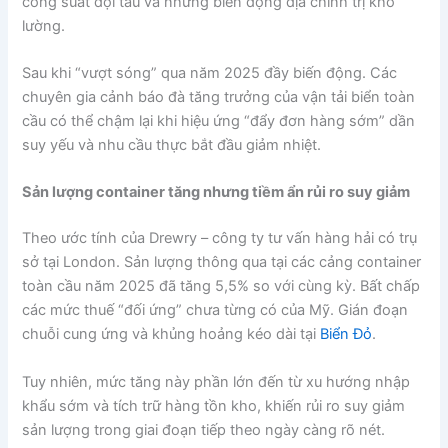
công suất đội tàu và những biến động địa chính trị khó
lường.
Sau khi “vượt sóng” qua năm 2025 đầy biến động. Các
chuyên gia cảnh báo đà tăng trưởng của vận tải biển toàn
cầu có thể chậm lại khi hiệu ứng “đẩy đơn hàng sớm” dần
suy yếu và nhu cầu thực bắt đầu giảm nhiệt.
Sản lượng container tăng nhưng tiềm ẩn rủi ro suy giảm
Theo ước tính của Drewry – công ty tư vấn hàng hải có trụ
sở tại London. Sản lượng thông qua tại các cảng container
toàn cầu năm 2025 đã tăng 5,5% so với cùng kỳ. Bất chấp
các mức thuế “đối ứng” chưa từng có của Mỹ. Gián đoạn
chuỗi cung ứng và khủng hoảng kéo dài tại
Biển Đỏ
.
Tuy nhiên, mức tăng này phần lớn đến từ xu hướng nhập
khẩu sớm và tích trữ hàng tồn kho, khiến rủi ro suy giảm
sản lượng trong giai đoạn tiếp theo ngày càng rõ nét.