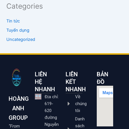
Categories
Tin tức
Tuyển dụng
Uncategorized
LIÊN
LIÊN
BẢN
HỆ
KẾT
ĐỒ
NHANH
NHANH
Địa chỉ:
Về
HOÀNG
619-
chúng
ANH
620
tôi
GROUP
đường
Danh
Nguyễn
sách
“From