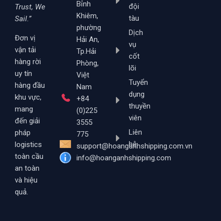
Bỉnh
đội
Trust, We
Khiêm,
tàu
Sail.”
phường
Dịch
Đơn vị
Hải An,
vụ
vận tải
Tp.Hải
cốt
hàng rời
Phòng,
lõi
uy tín
Việt
Tuyển
hàng đầu
Nam
dụng
khu vực,
+84
thuyền
mang
(0)225
viên
đến giải
3555
Liên
pháp
775
hệ
logistics
support@hoanganhshipping.com.vn
toàn cầu
info@hoanganhshipping.com
an toàn
và hiệu
quả.