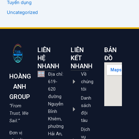
Tuyển dụng
Uncategorized
LIÊN
LIÊN
BẢN
HỆ
KẾT
ĐỒ
NHANH
NHANH
Địa chỉ:
Về
HOÀNG
619-
chúng
ANH
620
tôi
GROUP
đường
Danh
Nguyễn
sách
“From
Bỉnh
đội
Trust, We
Khiêm,
tàu
Sail.”
phường
Dịch
Đơn vị
Hải An,
vụ