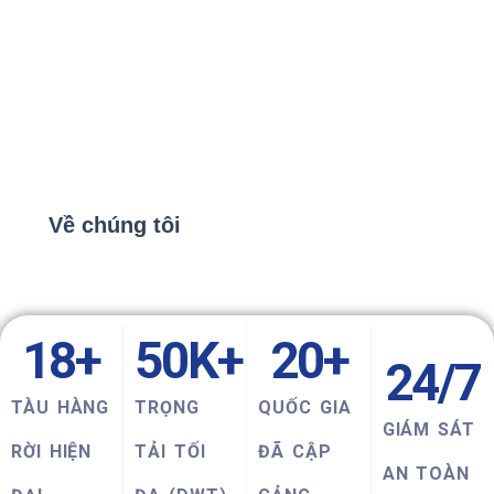
HOANG ANH
SHIPPING
FROM TRUST, WE SAIL!
Về chúng tôi
18
+
50
K+
20
+
24
/7
TÀU HÀNG
TRỌNG
QUỐC GIA
GIÁM SÁT
RỜI HIỆN
TẢI TỐI
ĐÃ CẬP
AN TOÀN