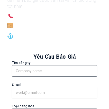
để nhận báo giá cước vận tải và lịch tàu trống
tốt nhất.
Hotline 24/7: 0225.3555.775
Chartering:
Chartering@hoanghuyshipping.com.vn
Crewing: Crew@hoanghuyshipping.com.vn
Yêu Cầu Báo Giá
Tên công ty
Email
Loại hàng hóa