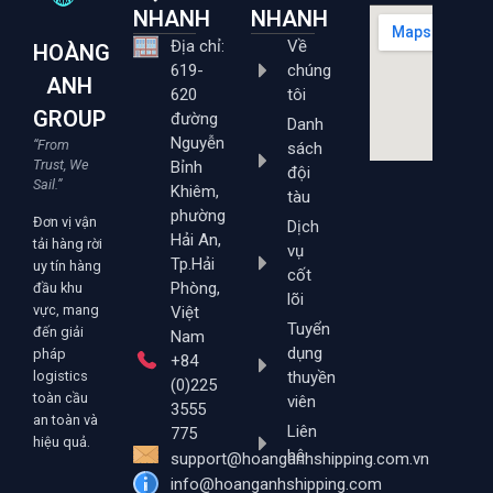
NHANH
NHANH
Địa chỉ:
Về
HOÀNG
619-
chúng
ANH
620
tôi
GROUP
đường
Danh
Nguyễn
“From
sách
Trust, We
Bỉnh
đội
Sail.”
Khiêm,
tàu
phường
Đơn vị vận
Dịch
Hải An,
tải hàng rời
vụ
Tp.Hải
uy tín hàng
cốt
Phòng,
đầu khu
lõi
vực, mang
Việt
Tuyển
đến giải
Nam
dụng
pháp
+84
logistics
thuyền
(0)225
toàn cầu
viên
3555
an toàn và
Liên
775
hiệu quả.
hệ
support@hoanganhshipping.com.vn
info@hoanganhshipping.com