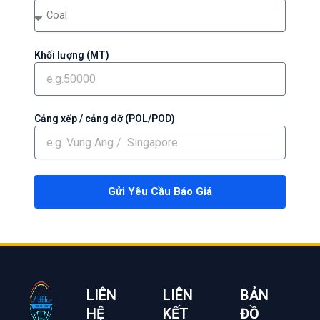
Khối lượng (MT)
Cảng xếp / cảng dỡ (POL/POD)
Gửi Yêu Cầu Báo Giá
LIÊN
LIÊN
BẢN
HỆ
KẾT
ĐỒ