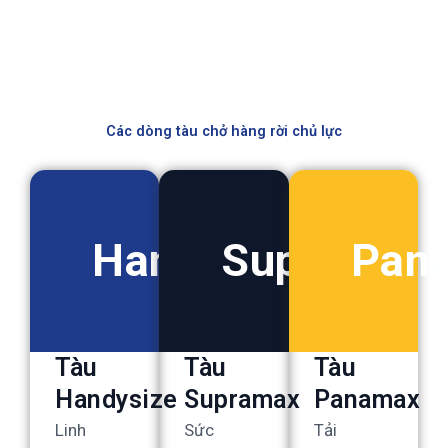
Các dòng tàu chở hàng rời chủ lực
Handysize
Supramax
Pan
Tàu
Tàu
Tàu
Handysize
Supramax
Panamax
Linh
Sức
Tải