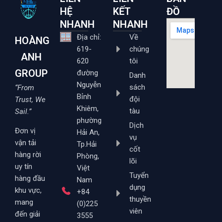
HỆ
KẾT
ĐỒ
NHANH
NHANH
Địa chỉ:
Về
HOÀNG
619-
chúng
ANH
620
tôi
GROUP
đường
Danh
Nguyễn
sách
“From
Bỉnh
đội
Trust, We
Khiêm,
tàu
Sail.”
phường
Dịch
Đơn vị
Hải An,
vụ
vận tải
Tp.Hải
cốt
hàng rời
Phòng,
lõi
uy tín
Việt
Tuyển
hàng đầu
Nam
dụng
khu vực,
+84
thuyền
mang
(0)225
viên
đến giải
3555