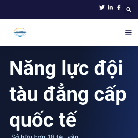
Nhảy
tới
nội
dung
Năng lực đội
tàu đẳng cấp
quốc tế
Sở hữu hơn 18 tàu vận