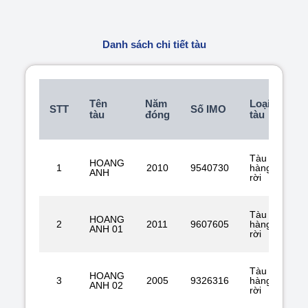
Danh sách chi tiết tàu
Tên
Năm
Loại
Qu
STT
Số IMO
tàu
đóng
tàu
tịc
Tàu
HOANG
1
2010
9540730
hàng
PA
ANH
rời
Tàu
HOANG
2
2011
9607605
hàng
PA
ANH 01
rời
Tàu
HOANG
3
2005
9326316
hàng
PA
ANH 02
rời