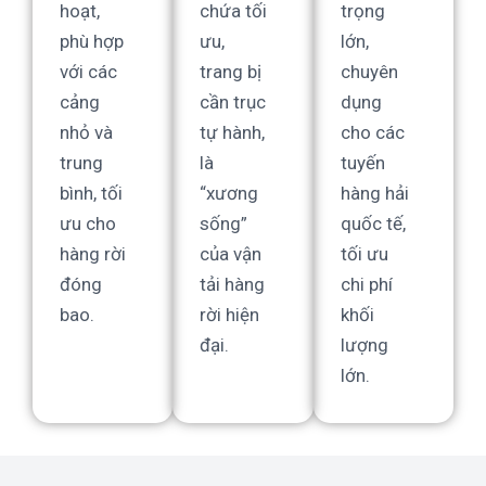
hoạt,
chứa tối
trọng
phù hợp
ưu,
lớn,
với các
trang bị
chuyên
cảng
cần trục
dụng
nhỏ và
tự hành,
cho các
trung
là
tuyến
bình, tối
“xương
hàng hải
ưu cho
sống”
quốc tế,
hàng rời
của vận
tối ưu
đóng
tải hàng
chi phí
bao.
rời hiện
khối
đại.
lượng
lớn.