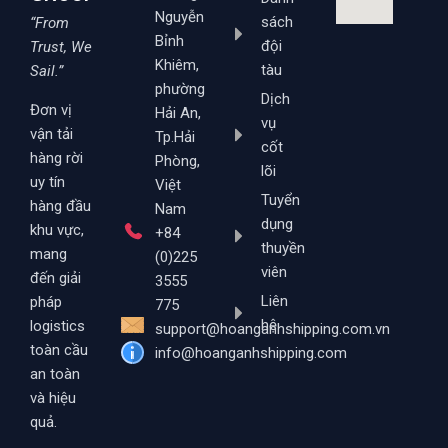
Nguyễn
sách
“From
Bỉnh
đội
Trust, We
Khiêm,
tàu
Sail.”
phường
Dịch
Đơn vị
Hải An,
vụ
vận tải
Tp.Hải
cốt
hàng rời
Phòng,
lõi
uy tín
Việt
Tuyển
hàng đầu
Nam
dụng
khu vực,
+84
thuyền
mang
(0)225
viên
đến giải
3555
Liên
pháp
775
hệ
logistics
support@hoanganhshipping.com.vn
toàn cầu
info@hoanganhshipping.com
an toàn
và hiệu
quả.