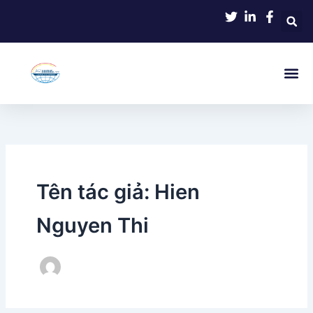
Nhảy
tới
nội
dung
Tên tác giả: Hien
Nguyen Thi