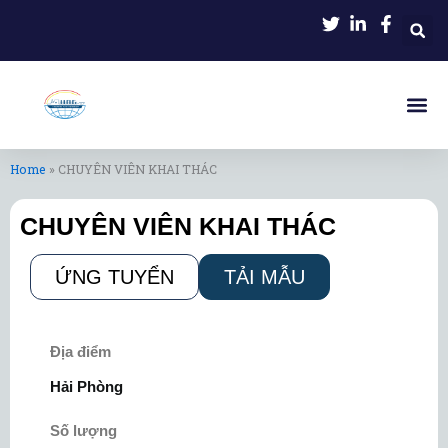
Nhảy
tới
nội
dung
Home
»
CHUYÊN VIÊN KHAI THÁC
CHUYÊN VIÊN KHAI THÁC
ỨNG TUYỂN
TẢI MẪU
Địa điểm
Hải Phòng
Số lượng