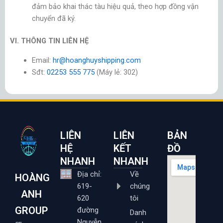
đảm bảo khai thác tàu hiệu quả, theo hợp đồng vận
chuyển đã ký.
VI. THÔNG TIN LIÊN HỆ
Email:
hr@hoanghuyshipping.com
Sđt:
02253 555 775
(Máy lẻ: 302)
LIÊN
LIÊN
BẢN
HỆ
KẾT
ĐỒ
NHANH
NHANH
Địa chỉ:
Về
HOÀNG
619-
chúng
ANH
620
tôi
GROUP
đường
Danh
Nguyễn