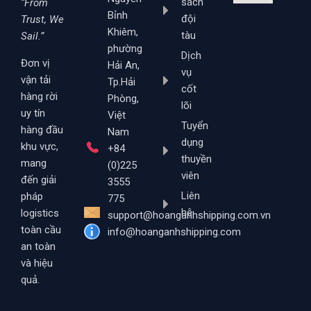
sách
“From
Bỉnh
đội
Trust, We
Khiêm,
tàu
Sail.”
phường
Dịch
Đơn vị
Hải An,
vụ
vận tải
Tp.Hải
cốt
hàng rời
Phòng,
lõi
uy tín
Việt
Tuyển
hàng đầu
Nam
dụng
khu vực,
+84
thuyền
mang
(0)225
viên
đến giải
3555
Liên
pháp
775
hệ
logistics
support@hoanganhshipping.com.vn
toàn cầu
info@hoanganhshipping.com
an toàn
và hiệu
quả.