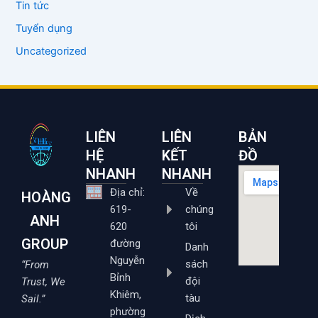
Tin tức
Tuyển dụng
Uncategorized
LIÊN
LIÊN
BẢN
HỆ
KẾT
ĐỒ
NHANH
NHANH
Địa chỉ:
Về
HOÀNG
619-
chúng
ANH
620
tôi
GROUP
đường
Danh
Nguyễn
sách
“From
Bỉnh
đội
Trust, We
Khiêm,
tàu
Sail.”
phường