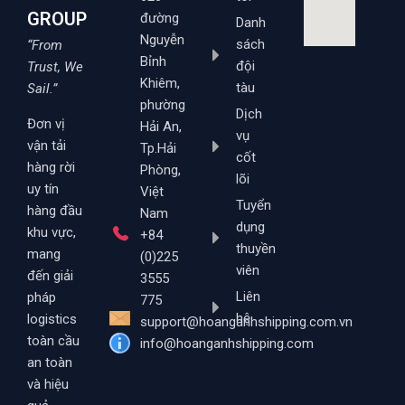
GROUP
đường
Danh
Nguyễn
sách
“From
Bỉnh
đội
Trust, We
Khiêm,
tàu
Sail.”
phường
Dịch
Đơn vị
Hải An,
vụ
vận tải
Tp.Hải
cốt
hàng rời
Phòng,
lõi
uy tín
Việt
Tuyển
hàng đầu
Nam
dụng
khu vực,
+84
thuyền
mang
(0)225
viên
đến giải
3555
Liên
pháp
775
hệ
logistics
support@hoanganhshipping.com.vn
toàn cầu
info@hoanganhshipping.com
an toàn
và hiệu