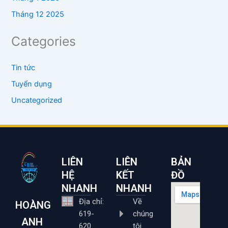
Tháng 12 2025
Categories
Tin tức
Tuyển dụng
Uncategorized
LIÊN
LIÊN
BẢN
HỆ
KẾT
ĐỒ
NHANH
NHANH
Địa chỉ:
Về
HOÀNG
619-
chúng
ANH
620
tôi