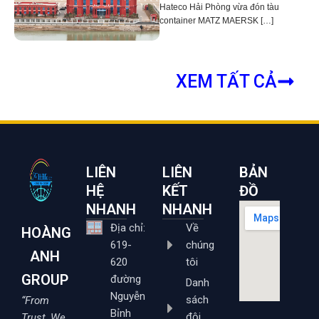
Hateco Hải Phòng vừa đón tàu
container MATZ MAERSK […]
XEM TẤT CẢ
LIÊN
LIÊN
BẢN
HỆ
KẾT
ĐỒ
NHANH
NHANH
Địa chỉ:
Về
HOÀNG
619-
chúng
ANH
620
tôi
GROUP
đường
Danh
Nguyễn
sách
“From
Bỉnh
đội
Trust, We