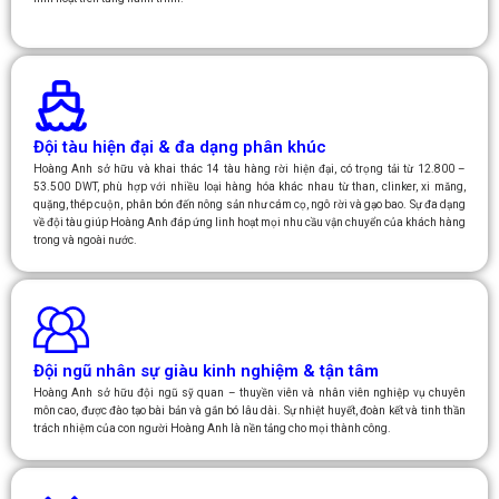
Đội tàu hiện đại & đa dạng phân khúc
Hoàng Anh sở hữu và khai thác 14 tàu hàng rời hiện đại, có trọng tải từ 12.800 –
53.500 DWT, phù hợp với nhiều loại hàng hóa khác nhau từ than, clinker, xi măng,
quặng, thép cuộn, phân bón đến nông sản như cám cọ, ngô rời và gạo bao. Sự đa dạng
về đội tàu giúp Hoàng Anh đáp ứng linh hoạt mọi nhu cầu vận chuyển của khách hàng
trong và ngoài nước.
Đội ngũ nhân sự giàu kinh nghiệm & tận tâm
Hoàng Anh sở hữu đội ngũ sỹ quan – thuyền viên và nhân viên nghiệp vụ chuyên
môn cao, được đào tạo bài bản và gắn bó lâu dài. Sự nhiệt huyết, đoàn kết và tinh thần
trách nhiệm của con người Hoàng Anh là nền tảng cho mọi thành công.