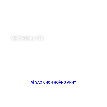
HOANG ANH
SHIPPING
FROM TRUST, WE SAIL
VỀ CHÚNG TÔI
VÌ SAO CHỌN HOÀNG ANH?