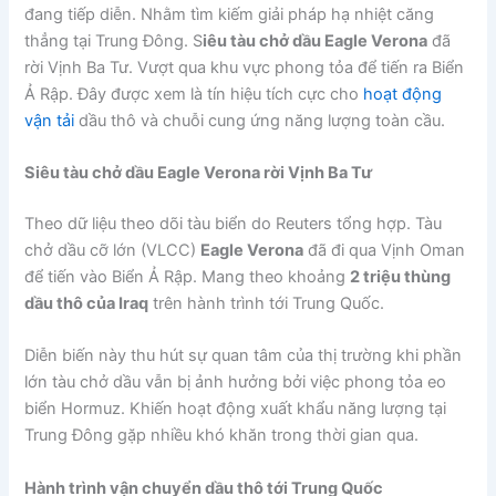
đang tiếp diễn. Nhằm tìm kiếm giải pháp hạ nhiệt căng
thẳng tại Trung Đông. S
iêu tàu chở dầu Eagle Verona
đã
rời Vịnh Ba Tư. Vượt qua khu vực phong tỏa để tiến ra Biển
Ả Rập. Đây được xem là tín hiệu tích cực cho
hoạt động
vận tải
dầu thô và chuỗi cung ứng năng lượng toàn cầu.
Siêu tàu chở dầu Eagle Verona rời Vịnh Ba Tư
Theo dữ liệu theo dõi tàu biển do Reuters tổng hợp. Tàu
chở dầu cỡ lớn (VLCC)
Eagle Verona
đã đi qua Vịnh Oman
để tiến vào Biển Ả Rập. Mang theo khoảng
2 triệu thùng
dầu thô của Iraq
trên hành trình tới Trung Quốc.
Diễn biến này thu hút sự quan tâm của thị trường khi phần
lớn tàu chở dầu vẫn bị ảnh hưởng bởi việc phong tỏa eo
biển Hormuz. Khiến hoạt động xuất khẩu năng lượng tại
Trung Đông gặp nhiều khó khăn trong thời gian qua.
Hành trình vận chuyển dầu thô tới Trung Quốc