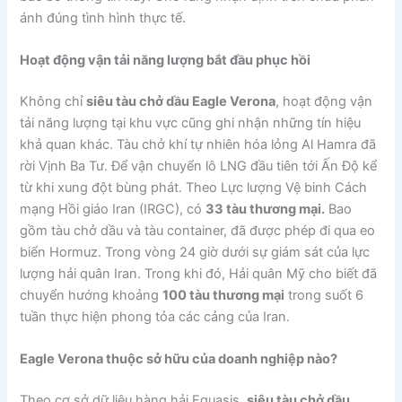
ánh đúng tình hình thực tế.
Hoạt động vận tải năng lượng bắt đầu phục hồi
Không chỉ
siêu tàu chở dầu Eagle Verona
, hoạt động vận
tải năng lượng tại khu vực cũng ghi nhận những tín hiệu
khả quan khác. Tàu chở khí tự nhiên hóa lỏng Al Hamra đã
rời Vịnh Ba Tư. Để vận chuyển lô LNG đầu tiên tới Ấn Độ kể
từ khi xung đột bùng phát. Theo Lực lượng Vệ binh Cách
mạng Hồi giáo Iran (IRGC), có
33 tàu thương mại.
Bao
gồm tàu chở dầu và tàu container, đã được phép đi qua eo
biển Hormuz. Trong vòng 24 giờ dưới sự giám sát của lực
lượng hải quân Iran. Trong khi đó, Hải quân Mỹ cho biết đã
chuyển hướng khoảng
100 tàu thương mại
trong suốt 6
tuần thực hiện phong tỏa các cảng của Iran.
Eagle Verona thuộc sở hữu của doanh nghiệp nào?
Theo cơ sở dữ liệu hàng hải Equasis,
siêu tàu chở dầu