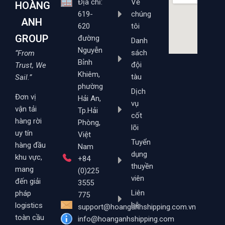
Địa chỉ:
Về
HOÀNG
619-
chúng
ANH
620
tôi
GROUP
đường
Danh
Nguyễn
sách
“From
Bỉnh
đội
Trust, We
Khiêm,
tàu
Sail.”
phường
Dịch
Đơn vị
Hải An,
vụ
vận tải
Tp.Hải
cốt
hàng rời
Phòng,
lõi
uy tín
Việt
Tuyển
hàng đầu
Nam
dụng
khu vực,
+84
thuyền
mang
(0)225
viên
đến giải
3555
Liên
pháp
775
hệ
logistics
support@hoanganhshipping.com.vn
toàn cầu
info@hoanganhshipping.com