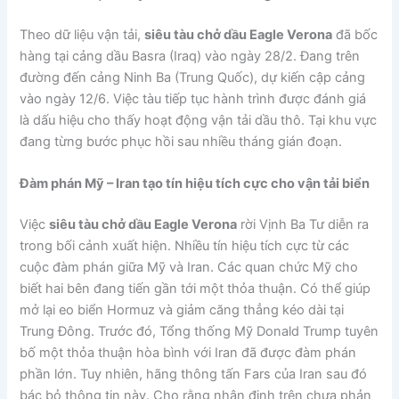
Theo dữ liệu vận tải,
siêu tàu chở dầu Eagle Verona
đã bốc
hàng tại cảng dầu Basra (Iraq) vào ngày 28/2. Đang trên
đường đến cảng Ninh Ba (Trung Quốc), dự kiến cập cảng
vào ngày 12/6. Việc tàu tiếp tục hành trình được đánh giá
là dấu hiệu cho thấy hoạt động vận tải dầu thô. Tại khu vực
đang từng bước phục hồi sau nhiều tháng gián đoạn.
Đàm phán Mỹ – Iran tạo tín hiệu tích cực cho vận tải biển
Việc
siêu tàu chở dầu Eagle Verona
rời Vịnh Ba Tư diễn ra
trong bối cảnh xuất hiện. Nhiều tín hiệu tích cực từ các
cuộc đàm phán giữa Mỹ và Iran. Các quan chức Mỹ cho
biết hai bên đang tiến gần tới một thỏa thuận. Có thể giúp
mở lại eo biển Hormuz và giảm căng thẳng kéo dài tại
Trung Đông. Trước đó, Tổng thống Mỹ Donald Trump tuyên
bố một thỏa thuận hòa bình với Iran đã được đàm phán
phần lớn. Tuy nhiên, hãng thông tấn Fars của Iran sau đó
bác bỏ thông tin này. Cho rằng nhận định trên chưa phản