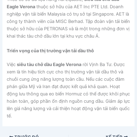
Eagle Verona
thuộc sở hữu của AET Inc PTE Ltd. Doanh
nghiệp vận tải biển Malaysia có trụ sở tại Singapore. AET là
công ty thành viên của MISC Berhad. Tập đoàn vận tải biển
thuộc sở hữu của PETRONAS và là một trong những đơn vị
khai thác tàu chở dầu lớn tại khu vực châu Á.
Triển vọng của thị trường vận tải dầu thô
Việc
siêu tàu chở dầu Eagle Verona
rời Vịnh Ba Tư. Được
xem là tín hiệu tích cực cho thị trường vận tải dầu thô và
chuỗi cung ứng năng lượng toàn cầu. Nếu các cuộc đàm
phán giữa Mỹ và Iran đạt được kết quả khả quan. Hoạt
động lưu thông qua eo biển Hormuz có thể được khôi phục
hoàn toàn, góp phần ổn định nguồn cung dầu. Giảm áp lực
lên giá năng lượng và cải thiện hoạt động vận tải biển quốc
tế.
TRƯỚC ĐÓ
KẾ TIẾP