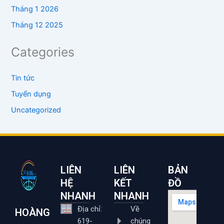
Tháng 1 2026
Tháng 12 2025
Categories
Tin tức
Tuyển dụng
Uncategorized
LIÊN
LIÊN
BẢN
HỆ
KẾT
ĐỒ
NHANH
NHANH
Địa chỉ:
Về
HOÀNG
619-
chúng