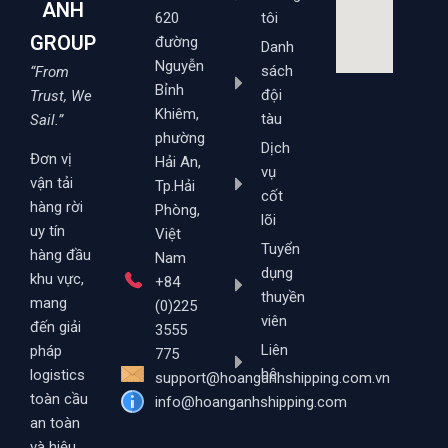
ANH
620
tôi
GROUP
đường
Danh
Nguyễn
sách
“From
Bỉnh
đội
Trust, We
Khiêm,
tàu
Sail.”
phường
Dịch
Đơn vị
Hải An,
vụ
vận tải
Tp.Hải
cốt
hàng rời
Phòng,
lõi
uy tín
Việt
Tuyển
hàng đầu
Nam
dụng
khu vực,
+84
thuyền
mang
(0)225
viên
đến giải
3555
Liên
pháp
775
hệ
logistics
support@hoanganhshipping.com.vn
toàn cầu
info@hoanganhshipping.com
an toàn
và hiệu