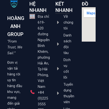
HỆ
KẾT
ĐỒ
NHANH
NHANH
Địa chỉ:
Về
HOÀNG
619-
chúng
ANH
620
tôi
GROUP
đường
Danh
Nguyễn
sách
“From
Bỉnh
đội
Trust, We
Khiêm,
tàu
Sail.”
phường
Dịch
Đơn vị
Hải An,
vụ
vận tải
Tp.Hải
cốt
hàng rời
Phòng,
lõi
uy tín
Việt
Tuyển
hàng đầu
Nam
dụng
khu vực,
+84
thuyền
mang
(0)225
viên
đến giải
3555