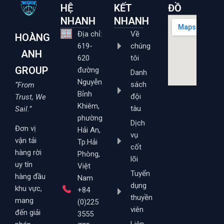
HỆ
KẾT
ĐỒ
NHANH
NHANH
Địa chỉ:
Về
HOÀNG
619-
chúng
ANH
620
tôi
GROUP
đường
Danh
Nguyễn
sách
“From
Bỉnh
đội
Trust, We
Khiêm,
tàu
Sail.”
phường
Dịch
Đơn vị
Hải An,
vụ
vận tải
Tp.Hải
cốt
hàng rời
Phòng,
lõi
uy tín
Việt
Tuyển
hàng đầu
Nam
dụng
khu vực,
+84
thuyền
mang
(0)225
viên
đến giải
3555